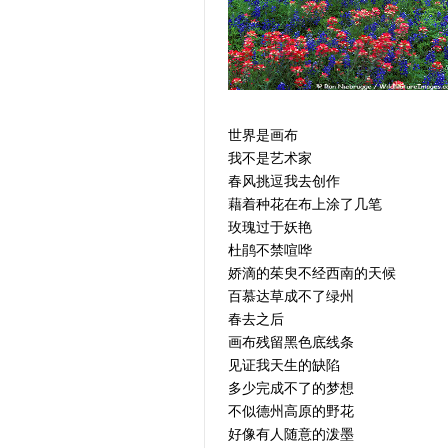
世界是画布
我不是艺术家
春风挑逗我去创作
藉着种花在布上涂了几笔
玫瑰过于妖艳
杜鹃不禁喧哗
娇滴的茱臾不经西南的天候
百慕达草成不了绿州
春去之后
画布残留黑色底线条
见证我天生的缺陷
多少完成不了的梦想
不似德州高原的野花
好像有人随意的泼墨