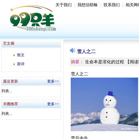
关于我们
|
我想信耶稣
|
联系我们
|
相关网
艺文廊
雪人之二
散文
摘要：
生命本是溶化的过程
【
阅读
新诗
雪人之二
最近更新
更多>>
列表...
羊圈推荐
更多>>
列表...
雪后余生