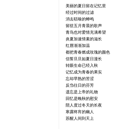
美丽的夏日留在记忆里
经过时间的过滤
消去聒噪的蝉鸣
留驻五月青晨的歌声
青鸟也对爱情充满希望
炎夏加速情素的滋长
红唇渐渐加温
都把青春燃成玫瑰的颜色
信誓旦旦如夏日漫长
转眼生命已经入秋
记忆成为青春的果实
忘却早熟的苦涩
反刍往日的芬芳
遗忘是上帝的礼物
回忆是晚秋的慰安
陪人度过冬天的长夜
寒露终宵的幽人
苏醒人间到天上