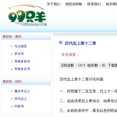
关于我们
|
我想信耶稣
|
联系我们
|
相关网
查经班－新约
历代志上第十二章
马太福音
罗马书
录音摘要：
哥林多前书
【
阅读数
：
5473
收听数
：
85
下载
哥林多后书
历代志上第十二章讨论问题
查经班－旧约
撒目耳记上
一、对照撒下二至五章，代上十一
历代志上
二、这由洗革拉上希伯仑、由希伯
约拿书
三、从前的圣经中，看见以色列民