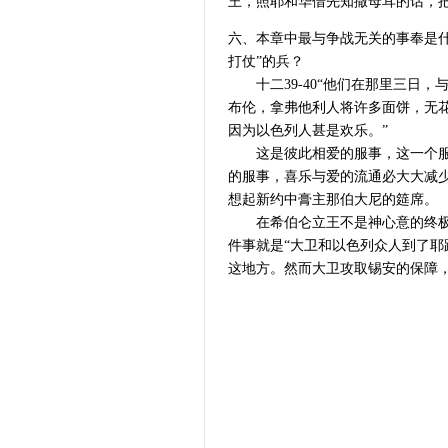
王，照耶和华借先知撒母耳的话，
六、本章中最与争战无关的事奉是
打仗”的兵？
十二39-40“他们在那里三日，
布伦，拿弗他利人将许多面饼，无
因为以色列人甚是欢乐。”
这是彼此相爱的服事，这一个服事
的服事，喜乐与爱的流通必大大减少
想起新约中膏主那伯大尼的筵席。
在希伯仑立王不是神心意的终极，
件事就是“大卫和以色列众人到了
这地方。然而大卫攻取锡安的保障，