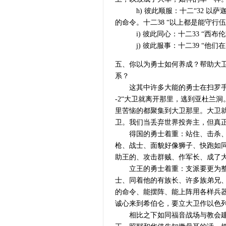
h) 彼此顺服：十二“32 以萨
的命令。十二38 “以上都是能守行
i) 彼此同心：十二33 “西布
j) 彼此服事：十二39 “他们
五、你以为勇士如何养成？帮助大
系？
这其中许多大能的勇士在扫罗手下
-2“大卫就离开那里，逃到亚杜兰
里苦恼的都聚集到大卫那里。大卫
卫。我们当丢弃世界投奔主，但真
得国的勇士着重：站住、击杀、冒
枪、战士、面貌好像狮子、快跑如
助王的、攻击群贼、作军长、成了
立王的勇士着重：支派要更为整齐
士、同着他的有族长、许多族弟兄
的命令、能摆阵、能上阵用各样兵器
诚心来到希伯仑，要立大卫作以色
相比之下如同福音战场与教会建立