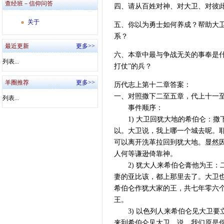
查经班－信仰问答
四、请从百姓对神、对大卫、对彼此
关于
五、你以为勇士如何养成？帮助大
系？
最近更新
更多>>
六、本章中最与争战无关的事奉是
列表...
打仗”的兵？
羊圈推荐
更多>>
历代志上第十二章答案：
一、对照撒下二至五章，代上十一
列表...
事件顺序：
1) 大卫回犹大地的希伯仑：撒下
以。大卫说，我上哪一个城去呢。
可以离开洗革拉回到犹大地。显然
人何等谦逊倚靠神。
2) 犹大人来希伯仑膏他为王：二
妻的亚比该，都上那里去了。大卫也
希伯仑作犹大家的王，共七年零六
王。
3) 以色列人来希伯仑见大卫要立
来到希伯仑见大卫，说，我们原是