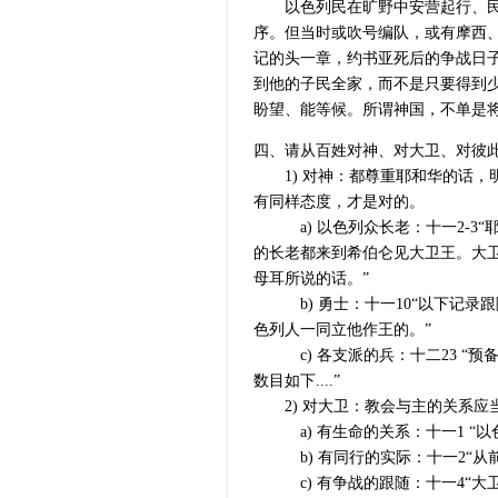
以色列民在旷野中安营起行、民数
序。但当时或吹号编队，或有摩西
记的头一章，约书亚死后的争战日
到他的子民全家，而不是只要得到
盼望、能等候。所谓神国，不单是
四、请从百姓对神、对大卫、对彼此
1) 对神：都尊重耶和华的话，
有同样态度，才是对的。
a) 以色列众长老：十一2-3“
的长老都来到希伯仑见大卫王。大
母耳所说的话。”
b) 勇士：十一10“以下记录
色列人一同立他作王的。”
c) 各支派的兵：十二23 “预
数目如下....”
2) 对大卫：教会与主的关系应
a) 有生命的关系：十一1 “以
b) 有同行的实际：十一2“从前扫
c) 有争战的跟随：十一4“大