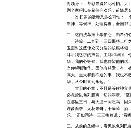
将领身上，都彰显得如此可怕。大
列全家得以在希伯仑欢乐，前嫌尽
2) 扫罗的遗毒又多么可怕：一
靠神、等候神、处理得当，全国都
二、这由洗革拉上希伯仑、由希伯
诗篇一二九到一三四那些上行之诗
卫面对这些使众民分裂的跋扈将领
耳听我恳求的声音。主耶和华阿，
华，我的心等候。我也仰望他的话
当仰望耶和华。因他有慈爱，有丰
高大。重大和测不透的事，我也不
华，从今时直到永远。”
大卫的心意，不只是等候神立他作
必救赎以色列脱离一切的罪孽。”至
在那里三日，与大卫一同吃喝，因
许多面饼，无花果饼，干葡萄，酒
乐。”正如同诗一三三接着说：“看
三、从前的圣经中，看见以色列民