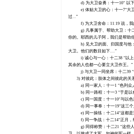
d) 为大卫奋勇：十一10“ 以下
e) 体贴大卫的心：十一7“大
过...”
f) 为大卫舍命：11:19 说
g) 凡事属于、帮助大卫：十二
你的。耶西的儿子阿，我们是帮助你
h) 见大卫的面、归国度与他：
大卫。他们的数目如下....”
i) 诚心与一心：十二38 “以
其余的人也都一心要立大卫作王。”
j) 与大卫一同坐席：十二39 
3) 对彼此：肢体之间彼此的关
a) 同一家人：十一1 “色列众
b) 同一路程：十一3 “于是以色列
c) 同一国度：十一10“与以色列人
d) 同一事奉：十一19“这三个
e) 同一操练：十二14“这都是
f) 同一争战：十二14“正月，
g) 同得称赞：十二21 “这些
卫，以致成了大军，如神的军一样。