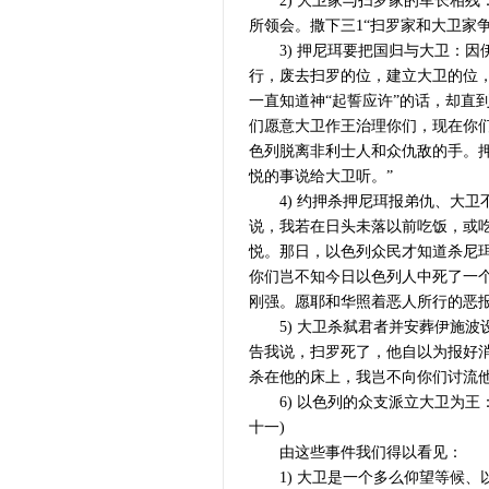
2) 大卫家与扫罗家的军长相残：
所领会。撒下三1“扫罗家和大卫家
3) 押尼珥要把国归与大卫：因伊施波
行，废去扫罗的位，建立大卫的位
一直知道神“起誓应许”的话，却直
们愿意大卫作王治理你们，现在你
色列脱离非利士人和众仇敌的手。
悦的事说给大卫听。”
4) 约押杀押尼珥报弟仇、大卫
说，我若在日头未落以前吃饭，或
悦。那日，以色列众民才知道杀尼珥的
你们岂不知今日以色列人中死了一
刚强。愿耶和华照着恶人所行的恶报
5) 大卫杀弑君者并安葬伊施波
告我说，扫罗死了，他自以为报好
杀在他的床上，我岂不向你们讨流他
6) 以色列的众支派立大卫为王：“
十一)
由这些事件我们得以看见：
1) 大卫是一个多么仰望等候、