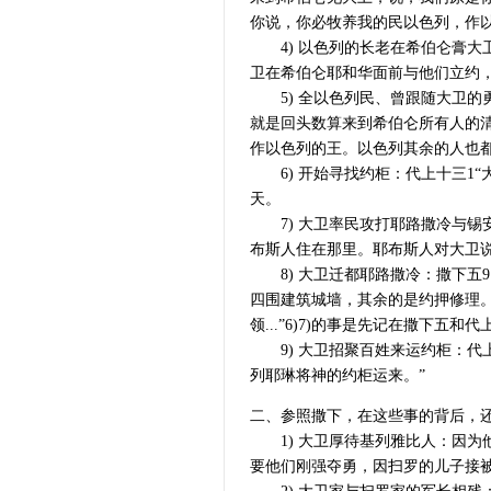
你说，你必牧养我的民以色列，作以
4) 以色列的长老在希伯仑膏大卫
卫在希伯仑耶和华面前与他们立约，
5) 全以色列民、曾跟随大卫的
就是回头数算来到希伯仑所有人的清
作以色列的王。以色列其余的人也都一
6) 开始寻找约柜：代上十三1“
天。
7) 大卫率民攻打耶路撒冷与锡安：
布斯人住在那里。耶布斯人对大卫
8) 大卫迁都耶路撒冷：撒下五9、
四围建筑城墙，其余的是约押修理
领...”6)7)的事是先记在撒下
9) 大卫招聚百姓来运约柜：代上
列耶琳将神的约柜运来。”
二、参照撒下，在这些事的背后，
1) 大卫厚待基列雅比人：因为
要他们刚强夺勇，因扫罗的儿子接被押