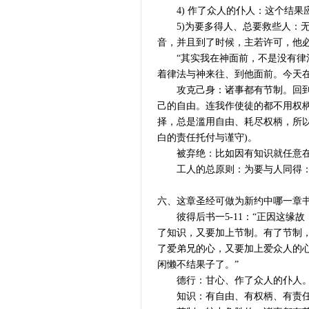
4) 作了众人的仆人：这个结果
5)为要多得人、总要救些人：无
音，并且到了时候，主若许可，他
“其实我在神面前，不是没有律法
着律法与神来往、到他面前。今天在
攻克己身：诸事都有节制。回到第
己的自由。连我作使徒的都不用权
择，总是滥用自由、耗尽权柄，所
白的责任托付与谨守)。
被弃绝：比如因有知识就任意在偶
工人的总原则：为要与人同得：“
六、这章圣经可做为新约中哪一章
彼得后书一5-11：“正因这缘
了知识，又要加上节制。有了节制
了爱弟兄的心，又要加上爱众人的
闲懒不结果子了。”
德行：甘心、作了众人的仆人
知识：有自由、有权柄、有责任