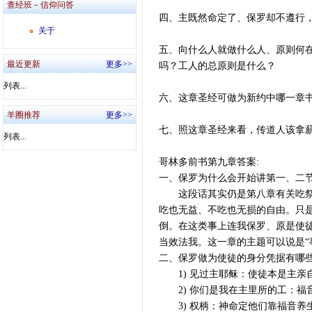
查经班－信仰问答
四、主既然命定了、保罗却不遵行
关于
五、向什么人就做什么人、原则何
最近更新
更多>>
吗？工人的总原则是什么？
列表...
六、这章圣经可做为新约中哪一章
羊圈推荐
更多>>
七、照这章圣经来看，传道人该拿
列表...
哥林多前书第九章答案:
一、保罗为什么会开始讲第一、二
这段话其实仍是第八章有关吃祭偶
吃也无益、不吃也无损的自由。只
倒。在这类事上连我保罗、原是使
当效法我。这一章的主题可以说是“
二、保罗做为使徒的身分凭据有哪
1) 见过主耶稣：使徒本是主亲
2) 你们是我在主里所的工：福
3) 权柄：神命定他们靠福音养