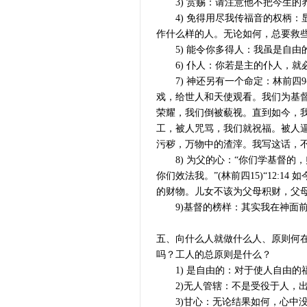
3) 赏赐：请注意他不把今生的养
4) 免得用尽我传福音的权柄：
作什么样的人。无论如何，总要救些
5) 能令你多得人：我虽是自由
6) 仆人：你若是主的仆人，就
7) 神还另有一个命定：林前四9
戏，给世人和天使观看。我们为基
荣耀，我们倒被藐视。直到如今，
工，被人咒骂，我们就祝福。被人
污秽，万物中的渣滓。我写这话，
8) 为父的心：“你们学基督的
你们效法我。”(林前四15)“12
的财物。儿女不该为父母积财，父母该
9)基督的榜样：其实我在神面前
五、向什么人就做什么人、原则何
吗？工人的总原则是什么？
1) 是自由的：对于使人自由的
2)无人管辖：不是受役于人，出
3)甘心：无论结果如何，心中没