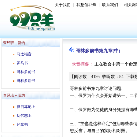
关于我们
|
我想信耶稣
|
联系我们
|
相关网
查经班－新约
哥林多前书第九章(中)
马太福音
罗马书
录音摘要：
主在教会中第一个命
哥林多前书
【
阅读数
：
4195
收听数
：
84
下载
哥林多后书
哥林多前书第九章讨论问题:
查经班－旧约
一、保罗为什么会开始讲第一、二
撒目耳记上
二、保罗做为使徒的身分凭据有哪
历代志上
三、“主也是这样命定”包括哪些事
约拿书
想反省，与自己的实际相对照。