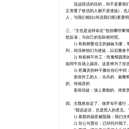
说这段话的目的，却不是要我们反
正突显了收信的人都不是使徒)，也
人，与我们相比(何况我们呢)更显
三、“主也是这样命定”包括哪些事
想反省，与自己的实际相对照。
1) 有权柄娶信主的姊妹为妻，
列，却没称他们为使徒，以后雅各书
2) 有权柄不作工：吃葡萄园里
如同牛在场上踹谷。这是神为了挂
3) 把属灵的种子撒在你们中间
形容作工的人：当兵的、栽葡萄园
的、传福音的
形容信徒：场上赛跑的、得奖赏的
四、主既然命定了、保罗却不遵行
“我说这话，岂是照人的意见。”
1) 基督的福音被阻隔：我们没
2) 甘心与责任：已经托付我了