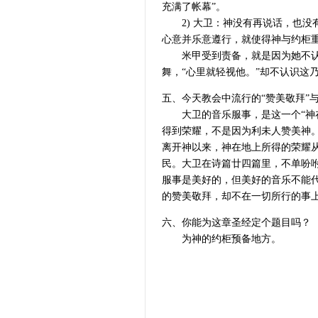
充满了帐幕”。
2) 大卫：神没有再说话，也没
心意并乐意遵行，就使得神与约柜
米甲受到责备，就是因为她不认识
舞，“心里就轻视他。”却不认识这
五、今天教会中流行的“赞美敬拜”
大卫的音乐服事，是这一个“神在
得到荣耀，不是因为利未人赞美神
离开神以来，神在地上所得的荣耀从
民。大卫在诗篇廿四篇里，不单吩咐
服事是美好的，但美好的音乐不能
的赞美敬拜，却不在一切所行的事
六、你能为这章圣经定个题目吗？
为神的约柜预备地方。