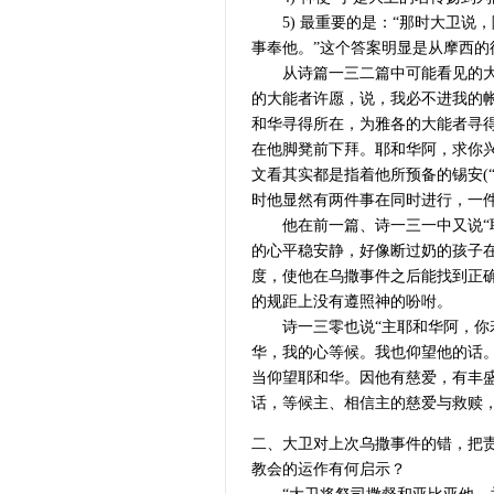
5) 最重要的是：“那时大卫说
事奉他。”这个答案明显是从摩西的
从诗篇一三二篇中可能看见的大卫
的大能者许愿，说，我必不进我的
和华寻得所在，为雅各的大能者寻
在他脚凳前下拜。耶和华阿，求你
文看其实都是指着他所预备的锡安(
时他显然有两件事在同时进行，一
他在前一篇、诗一三一中又说“耶
的心平稳安静，好像断过奶的孩子
度，使他在乌撒事件之后能找到正
的规距上没有遵照神的吩咐。
诗一三零也说“主耶和华阿，你若
华，我的心等候。我也仰望他的话
当仰望耶和华。因他有慈爱，有丰
话，等候主、相信主的慈爱与救赎
二、大卫对上次乌撒事件的错，把
教会的运作有何启示？