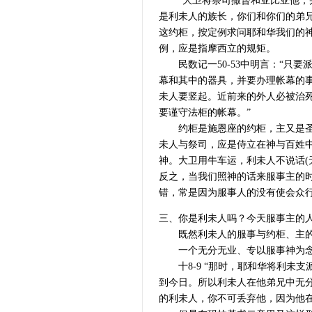
“大卫将祭司撒督和亚比亚他，并
是利未人的族长，你们和你们的弟
这约柜，按定例求问耶和华我们的
例，应是指摩西立的规矩。
民数记一50-53中明言：“只要
幕和其中的器具，并要办理帐幕的
未人要竖起。近前来的外人必被治死
要谨守法柜的帐幕。”
约柜是施恩座的约柜，主又是圣洁
未人与祭司，应是侍立在神与百姓
神。大卫用牛车运，利未人不说话(
反之，当我们照神的话来服事主的
错，常是因为服事人的没有使会众
三、你是利未人吗？今天服事主的
既然利未人的服事与约柜、主的同
一个无分无业、专以服事神为念的
十8-9 “那时，耶和华将利未支
到今日。所以利未人在他弟兄中无分
的利未人，你不可丢弃他，因为他在