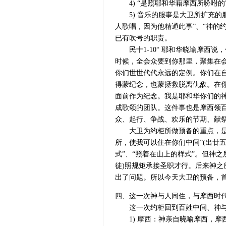
4) “是照耶和华藉摩西所吩咐的
5) 音乐的服事是大卫所扩充的服
人歌唱，因为他精通此事”、“神的
已有吹号的职责。
民十1-10“ 耶和华晓谕摩西说
时候，全会众要到你那里，聚集在会幕
你们世世代代永远的定例。你们在
得蒙纪念，也蒙拯救脱离仇敌。在
面前作为纪念。我是耶和华你们的
成歌颂的团队。这件事也是摩西领百
众、起行、争战、欢乐的节期、献
大卫为约柜所做预备的重点，是在
所，使我可以住在你们中间”(出廿
式”、“照着在山上的样式”。但神
徒)照规矩承接圣职才行。后来神
出了问题。所以今天大卫的预备，
四、这一次神与人同住，与摩西时
这一次约柜回到百姓中间、神与
1) 摩西：神亲自晓喻摩西，摩