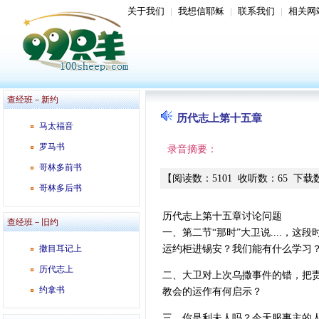
关于我们
|
我想信耶稣
|
联系我们
|
相关网
查经班－新约
历代志上第十五章
马太福音
罗马书
录音摘要：
哥林多前书
【
阅读数
：
5101
收听数
：
65
下载
哥林多后书
历代志上第十五章讨论问题
查经班－旧约
一、第二节“那时”大卫说....
撒目耳记上
运约柜进锡安？我们能有什么学习
历代志上
二、大卫对上次乌撒事件的错，把
约拿书
教会的运作有何启示？
三、你是利未人吗？今天服事主的