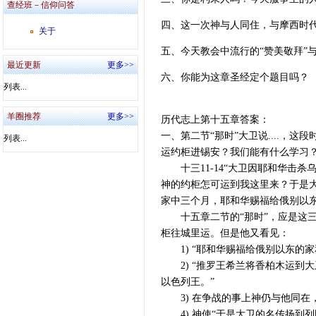
查经班－信仰问答
四、这一次神与人同住，与摩西时
关于
五、今天教会中流行的“赞美敬拜”
最近更新
更多>>
六、你能为这章圣经定个题目吗？
列表...
羊圈推荐
更多>>
历代志上第十五章答案：
一、第二节“那时”大卫说....
列表...
运约柜进锡安？我们能有什么学习
十三11-14“大卫因耶和华击杀
神的约柜怎可运到我这里来？于是
家中三个月，耶和华赐福给俄别以东
十五章二节的“那时”，应是这三
柜往城里运。但是他又看见：
1) “耶和华赐福给俄别以东的家
2) “推罗王希兰将香柏木运到
以色列王。”
3) 在争战的事上神仍与他同在，
4) 神使“于是大卫的名传扬到列