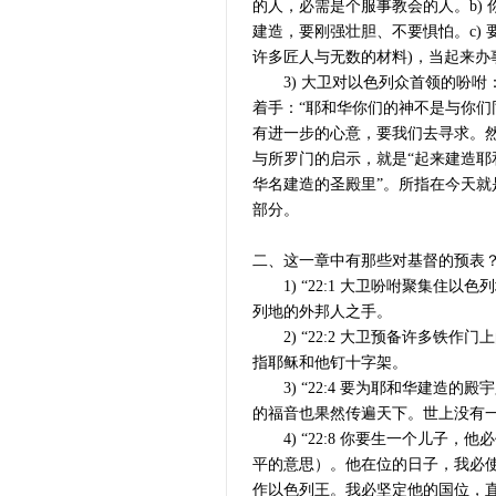
的人，必需是个服事教会的人。b) 
建造，要刚强壮胆、不要惧怕。c)
许多匠人与无数的材料)，当起来办
3) 大卫对以色列众首领的吩咐：
着手：“耶和华你们的神不是与你们
有进一步的心意，要我们去寻求。
与所罗门的启示，就是“起来建造耶
华名建造的圣殿里”。所指在今天
部分。
二、这一章中有那些对基督的预表
1) “22:1 大卫吩咐聚集住
列地的外邦人之手。
2) “22:2 大卫预备许多铁作
指耶稣和他钉十字架。
3) “22:4 要为耶和华建造
的福音也果然传遍天下。世上没有
4) “22:8 你要生一个儿子
平的意思）。他在位的日子，我必
作以色列王。我必坚定他的国位，