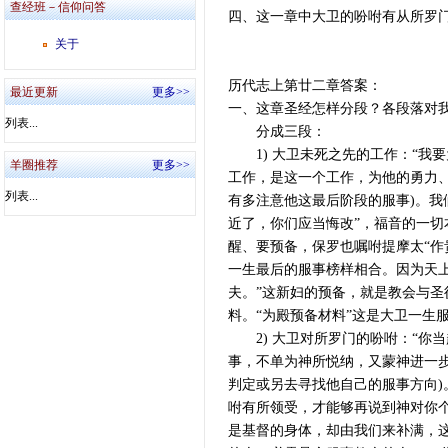
查经班－信仰问答
四、这一章中大卫的吩咐有从所罗门
关于
历代志上第廿二章答案：
最近更新
更多>>
一、这章圣经怎样分段？各段落对
列表...
分成三段：
1) 大卫未死之先的工作：“我要
羊圈推荐
更多>>
工作，是这一个工作，为他的勇力
列表...
有多注意他这最后阶段的服事)。我
近了，你们应当悔改”，福音的一切
醒、要预备，保罗也嘱咐提摩太“作
一生最后的服事榜样相合。因为天
夫。”这新妇的预备，就是教会与
料。“为殿预备材料”这是大卫一生
2) 大卫对所罗门的吩咐：“你当起
事，不单为神所悦纳，又蒙神进一
判定或另去寻找他自己的服事方向)
咐有所领受，才能够再说到神对你
是基督的身体，却由我们来补满，