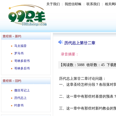
关于我们
|
我想信耶稣
|
联系我们
|
相关网
查经班－新约
历代志上第廿二章
马太福音
罗马书
录音摘要：
哥林多前书
【
阅读数
：
5088
收听数
：
45
下载
哥林多后书
历代志上第廿二章讨论问题：
查经班－旧约
一、这章圣经怎样分段？各段落对
撒目耳记上
二、这一章中有那些对基督的预表
历代志上
约拿书
三、这一章中有那些对新约教会的