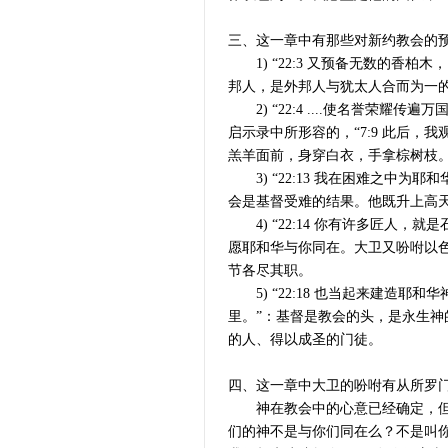
三、这一章中有那些对新约教会的
1) “22:3 又预备无数的香
邦人，是外邦人与犹太人合而为一
2) “22:4 ....使名誉荣
启示录中所形容的，“7:9 此后
羔羊面前，身穿白衣，手拿棕树枝
3) “22:13 我在困难之中为
会是基督受难的结果。他既升上高
4) “22:14 你有许多匠人
愿耶和华与你同在。大卫又吩咐以色
节各尽其职。
5) “22:18 也当起来建造耶
里。”：基督是教会的头，是永生
的人、得以成圣的门徒。
四、这一章中大卫的吩咐有从所罗门
神在教会中的心意已经确定，但应
们的神不是与你们同在么？不是叫