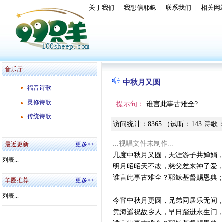
关于我们
|
我想信耶稣
|
联系我们
|
相关网
音乐厅
中秋月又圆
福音诗歌
灵修诗歌
提示句：
谁言此事古难全?
传统诗歌
访问统计
：
8365
（试听
：
143
诗歌
...视唱文件未制作...
最近更新
更多>>
几度中秋月又圆，天涯游子共婵娟
列表...
明月昭昭天不改，慈父差来神子爱
谁言此事古难全？耶稣基督赐恩典
羊圈推荐
更多>>
列表...
今宵中秋月更圆，兄弟同居乐无间
凭海遥祝故乡人，早日踏进永生门