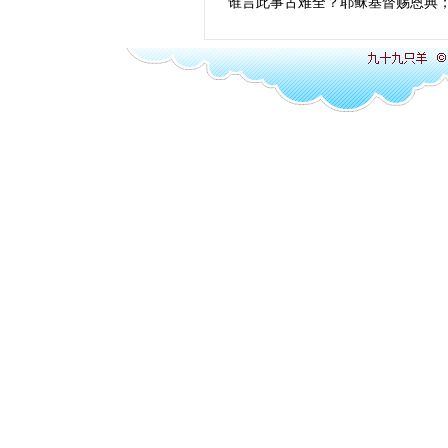
谁言此事古难全？耶稣基督赐恩典