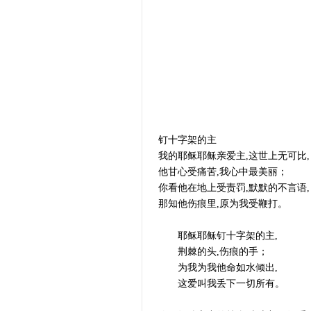
钉十字架的主
我的耶稣耶稣亲爱主,这世上无可比,
他甘心受痛苦,我心中最美丽；
你看他在地上受责罚,默默的不言语,
那知他伤痕里,原为我受鞭打。
耶稣耶稣钉十字架的主,
荆棘的头,伤痕的手；
为我为我他命如水倾出,
这爱叫我丢下一切所有。