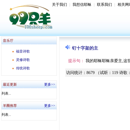
关于我们
|
我想信耶稣
|
联系我们
|
相关网
音乐厅
钉十字架的主
福音诗歌
灵修诗歌
提示句：
我的耶稣耶稣亲爱主,这
传统诗歌
访问统计
：
8679
（试听
：
119
诗歌
最近更新
更多>>
列表...
羊圈推荐
更多>>
列表...