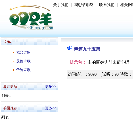
关于我们
|
我想信耶稣
|
联系我们
|
相关网
音乐厅
诗篇九十五篇
福音诗歌
灵修诗歌
提示句：
主的百姓进前来留心听
传统诗歌
访问统计
：
9090
（试听
：
90
诗歌
：
最近更新
更多>>
列表...
羊圈推荐
更多>>
列表...