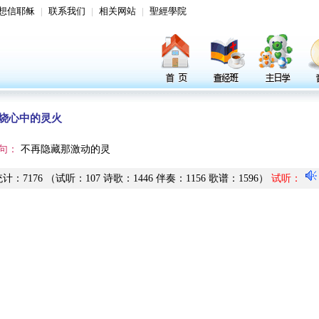
想信耶稣
|
联系我们
|
相关网站
|
聖經學院
烧心中的灵火
句：
不再隐藏那激动的灵
统计
：
7176
（试听
：
107
诗歌
：
1446
伴奏
：
1156
歌谱
：
1596
）
试听
：