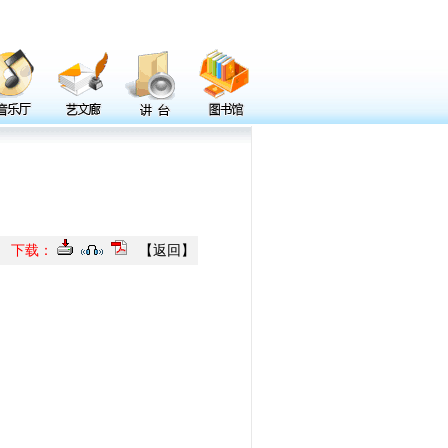
下载：
【
返回
】