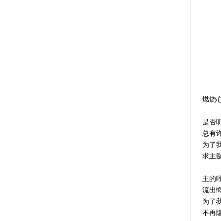
燃烧
是否
总有许
为了
求主
主的
流出悔
为了
不再隐