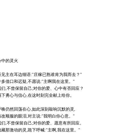
心中的灵火
听见主在耳边细语:"庄稼已熟谁肯为我而去？"
多借口和迟疑,不愿说:"主啊我在这里。"
我们,不曾保留自己;对你的爱、心中有否回应？
赐下勇心与信心,在这时刻完全献上给你。
呼唤仍然回荡在心,如此深刻敲响沉默的灵,
改顺服的眼泪,对主说:"我明白你心意。"
我们,不曾保留自己;对你的爱、愿意有所回应。
藏那激动的灵,跪下呼喊:"主啊,我在这里。"