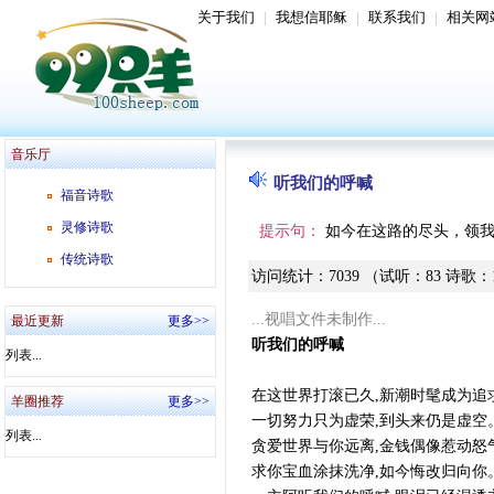
关于我们
|
我想信耶稣
|
联系我们
|
相关网
音乐厅
听我们的呼喊
福音诗歌
灵修诗歌
提示句：
如今在这路的尽头，领
传统诗歌
访问统计
：
7039
（试听
：
83
诗歌
：
...视唱文件未制作...
最近更新
更多>>
听我们的呼喊
列表...
在这世界打滚已久,新潮时髦成为追求
羊圈推荐
更多>>
一切努力只为虚荣,到头
列表...
贪爱世界与你远离,金钱偶像惹动怒气
求你宝血涂抹洗净,如今悔改归向你