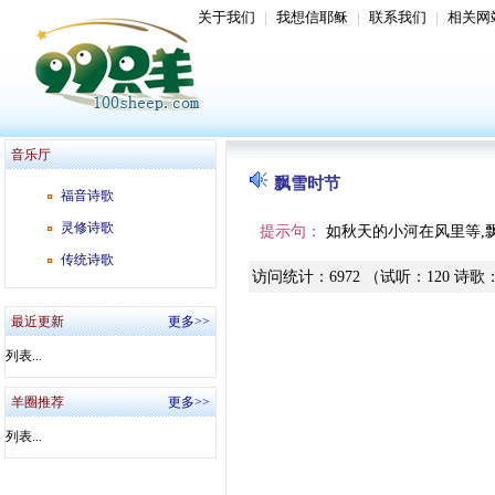
关于我们
|
我想信耶稣
|
联系我们
|
相关网
音乐厅
飘雪时节
福音诗歌
灵修诗歌
提示句：
如秋天的小河在风里等,
传统诗歌
访问统计
：
6972
（试听
：
120
诗歌
最近更新
更多>>
列表...
羊圈推荐
更多>>
列表...