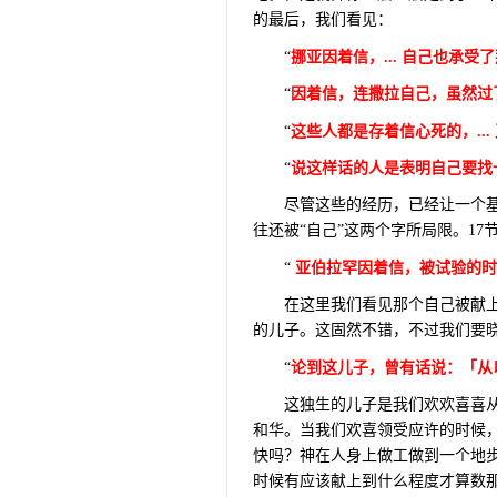
的最后，我们看见：
“
挪亚因着信，
...
自己也承受了
“
因着信，连撒拉自己，虽然过
“
这些人都是存着信心死的，
...
“
说这样话的人是表明自己要找
尽管这些的经历，已经让一个
往还被“自己”这两个字所局限。
17
“
亚伯拉罕因着信，被试验的时
在这里我们看见那个自己被献
的儿子。这固然不错，不过我们要
“
论到这儿子，曾有话说：「从
这独生的儿子是我们欢欢喜喜
和华。当我们欢喜领受应许的时候
快吗？神在人身上做工做到一个地
时候有应该献上到什么程度才算数