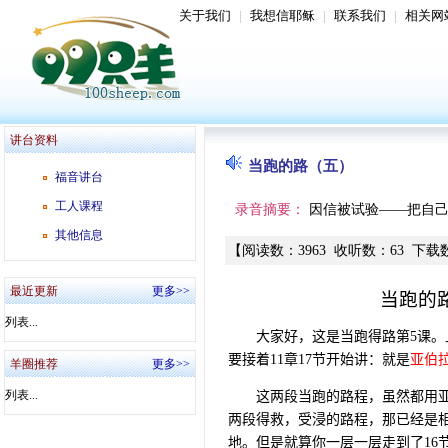
关于我们
|
我想信耶稣
|
联系我们
|
相关网
讲台资料
当跑的路（五）
福音讲台
工人课程
录音摘要：
因信被试验——把自
其他信息
【
阅读数
：
3963
收听数
：
63
下载
最近更新
更多>>
当跑的
列表...
大家好，这是当跑得路第
5
课。
要接着
11
章
17
节开始讲：就是
亚伯
羊圈推荐
更多>>
列表...
这两段当跑的路程，虽然都用
两段得救，受浸的路程，那已经是
地。但是就算你一层一层走到了
16