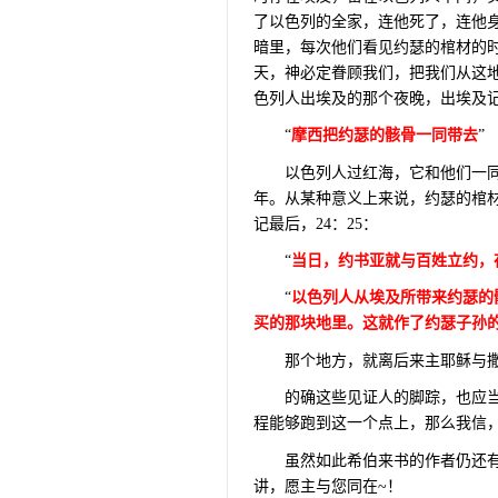
了以色列的全家，连他死了，连他
暗里，每次他们看见约瑟的棺材的
天，神必定眷顾我们，把我们从这
色列人出埃及的那个夜晚，出埃及
“
摩西把约瑟的骸骨一同带去
”
以色列人过红海，它和他们一
年。从某种意义上来说，约瑟的棺
记最后，
24
：
25
：
“
当日，约书亚就与百姓立约，
“
以色列人从埃及所带来约瑟的
买的那块地里。这就作了约瑟子孙
那个地方，就离后来主耶稣与
的确这些见证人的脚踪，也应
程能够跑到这一个点上，那么我信，
虽然如此希伯来书的作者仍还
讲，愿主与您同在
~
！