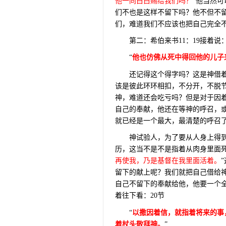
他一同白白赐给我们吗？
”他当然
们不也是这样不留下吗？他不但不
们，难道我们不应该也把自己完全
第二：希伯来书
11
：
19
接着说
“
他也仿佛从死中得回他的儿子
还记得这个得字吗？这是神借
该是彼此环环相扣，不分开，不脱
神，难道还会吃亏吗？但是对于因
自己的奉献，他还在等神的呼召，
就已经是一个最大，最清楚的呼召
神试验人，为了要从人身上得
历，这当不是不是指着从肉身里面死
再使我，乃是基督在我里面活着。
留下的献上呢？我们就把自己借给
自己不留下的奉献给他，他要一个
着往下看：
20
节
“
以撒因着信，就指着将来的事
着杖头敬拜神。
”