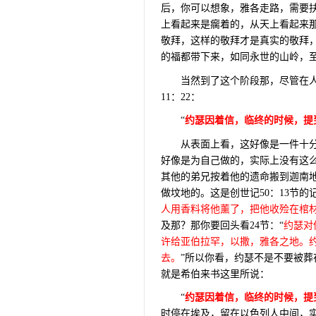
后，你可以想象，雅各走路，需要
上看起来是瘸着的，从天上看起来
敬拜，这样的敬拜才是真实的敬拜
的福都带下来，如同永世的山岭，
当然到了这个阶段那，尽管在
11
：
22
：
“
约瑟因着信，临终的时候，提
从表面上看，这好像是一件十
好像是为自己做的，实际上没有这
其他的弟兄按着他的遗命搬到迦南
做坟地的。这是创世记
50
：
13
节的
人用香料将他薰了，把他收殓在棺
及那？那你要回头看
24
节：“
约瑟对
许给亚伯拉罕，以撒，雅各之地。
去。
”所以你看，约瑟不是不要被
就是希伯来书这里所说：
“
约瑟因着信，临终的时候，提
时停在埃及，留在以色列人中间，