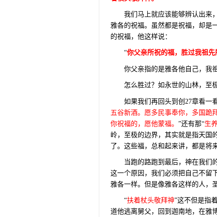
我们马上就应该能够辨认出来
雅各的祝福。虽然都是祝福，却是
的祝福，他这样说：
“
你父亲所祝的福，胜过我祖先
你父亲指的是雅各他自己，我
怎么胜过？如永世的山林，至
如果我们再回头到创
27
章看一
五谷新酒。愿多民事奉你，多国跪
你祝福的，愿他蒙福。
”还有那“
生
岭，至极的边界，其实就是指天国
了。这些福，总和起来讲，都是将
当跑的路跑到最后，神在我们
这一个原因，我们必须把自己不留
雅各一样。但是像雅各这样的人，
“
扶着杖头敬拜神
”这不但是指
道他逃离舅父，回到迦南地，在雅