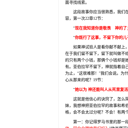
面寻找线索。
这段故事你应当很熟悉，我们
容，第一次
22
章
12
节：
“
现在我知道你是敬畏 神的了
“
你既行了这事，不留下你的儿
如果神试验人是看你献不献上
在于我们留不留下，留下就叫做不
的只有两个小钱，那俩个小钱却是
有。亚伯拉罕不留下，神就指着自
为止，“这很难那！”我们会说。为
心从那来的呢？
19
节：
“
她以为
神还能叫人从死里复活
这就是他信心的诀窍了，怎么
妹，我想神把亚伯拉罕的故事和希
格，会不会太过分呢？不会！有两
第一：你记得罗马书里的那一