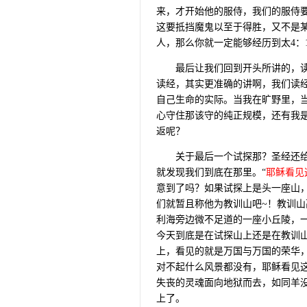
来，才开始他的服侍，我们的服侍
这要抵挡魔鬼以至于得胜，又不是
人，那么你就一定能够经历到太
4
：
最后让我们回到开头所讲的，
读经，其实更准确的讲啊，我们读
自己生命的实际。当我在旷野里，
心守住那该守的纯正规模，还有我
返呢？
关于最后一个试探那？圣经还
就发现我们到底在那里。“
耶稣看见
意到了吗？如果试探上是头一座山
们就暂且称他为教训山吧
~
！教训山
利海旁边微不足道的一座小丘陵，
今天到底是在试探山上还是在教训
上，看见的就是万国与万国的荣华
对不起什么风景都没有，耶稣看见
失丧的灵魂面向地狱而去，如同羊
上了。