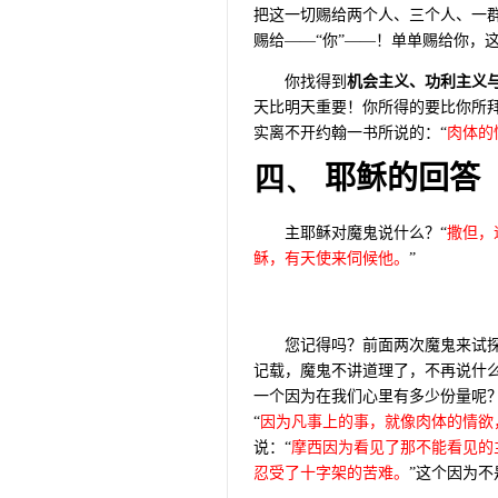
把这一切赐给两个人、三个人、一
赐给——“你”——！单单赐给你，
你找得到
机会主义、功利主义
天比明天重要！你所得的要比你所
实离不开约翰一书所说的：“
肉体的
四、
耶稣的回答
主耶稣对魔鬼说什么？“
撒但，
稣，有天使来伺候他。
”
您记得吗？前面两次魔鬼来试
记载，魔鬼不讲道理了，不再说什么
一个因为在我们心里有多少份量呢？
“
因为凡事上的事，就像肉体的情欲
说：“
摩西因为看见了那不能看见的
忍受了十字架的苦难。
”这个因为