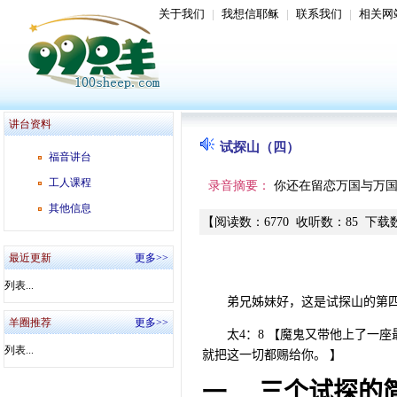
关于我们
|
我想信耶稣
|
联系我们
|
相关网
讲台资料
试探山（四）
福音讲台
工人课程
录音摘要：
你还在留恋万国与万
其他信息
【
阅读数
：
6770
收听数
：
85
下载
最近更新
更多>>
列表...
弟兄姊妹好，这是试探山的第
羊圈推荐
更多>>
太
4
：
8
【魔鬼又带他上了一座
列表...
就把这一切都赐给你。
】
一、
三个试探的