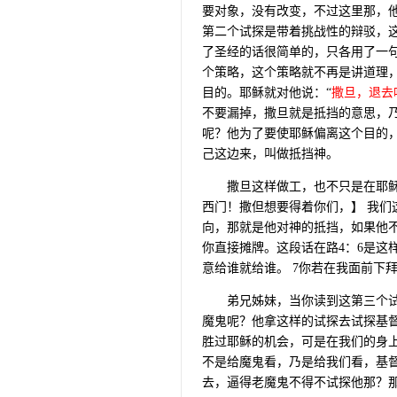
要对象，没有改变，不过这里那，
第二个试探是带着挑战性的辩驳，
了圣经的话很简单的，只各用了一
个策略，这个策略就不再是讲道理
目的。耶稣就对他说：“
撒旦，退去
不要漏掉，撒旦就是抵挡的意思，
呢？他为了要使耶稣偏离这个目的
己这边来，叫做抵挡神。
撒旦这样做工，也不只是在耶
西门！撒但想要得着你们，】
我们
向，那就是他对神的抵挡，如果他
你直接摊牌。这段话在路
4
：
6
是这
意给谁就给谁。
7
你若在我面前下
弟兄姊妹，当你读到这第三个
魔鬼呢？他拿这样的试探去试探基
胜过耶稣的机会，可是在我们的身
不是给魔鬼看，乃是给我们看，基
去，逼得老魔鬼不得不试探他那？