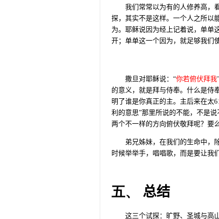
我们常常以为有的人修养高，
探，其实不是这样。一个人之所以
为。耶稣说因为经上记着说，单单
开；单单这一个因为，就足够我们使
撒旦对耶稣说：“
你若俯伏拜我
的意义，就是拜与侍奉。什么是侍
明了谁是你真正的主。主后来在太
6
利的意思”那里所说的不能，不是
两个不一样的方向俯伏敬拜呢？要
弟兄姊妹，在我们的生命中，除
时候举举手，唱唱歌，而是要让我
五、
总结
这三个试探：旷野、圣城与高